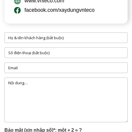
www.vnteco.com
facebook.com/xaydungvnteco
Bảo mật (xin nhập số)*: một + 2 = ?