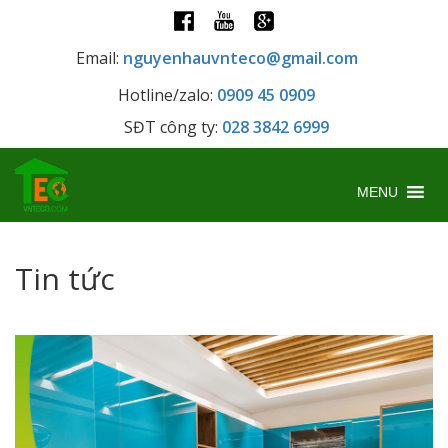
Email:
nguyenhauvnteco@gmail.com
Hotline/zalo:
0909 45 0909
SĐT công ty:
028 3842 6999
MENU
Tin tức