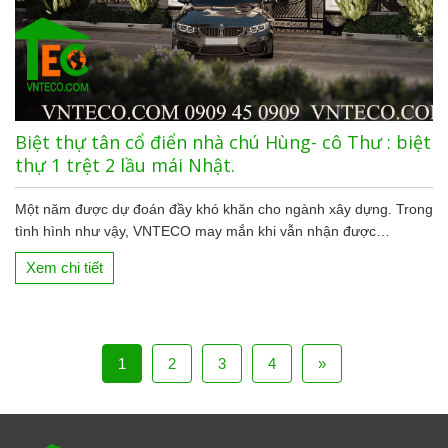
Biệt thự tân cổ điển nhà chú Hùng- cô Thư : biệt
thự 1 trệt 2 lầu mái Nhật.
Một năm được dự đoán đầy khó khăn cho ngành xây dựng. Trong
tình hình như vậy, VNTECO may mắn khi vẫn nhận được…
Xem chi tiết
1
2
3
4
»