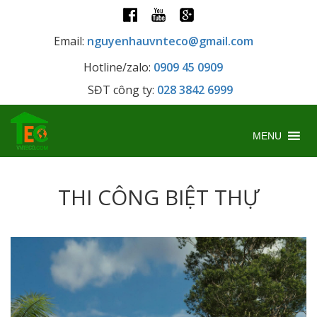
Email:
nguyenhauvnteco@gmail.com
Hotline/zalo:
0909 45 0909
SĐT công ty:
028 3842 6999
MENU
THI CÔNG BIỆT THỰ