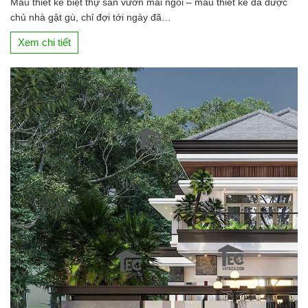
Mẫu thiết kế biệt thự sân vườn mái ngói – mẫu thiết kế đã được
chủ nhà gật gù, chỉ đợi tới ngày đã…
Xem chi tiết