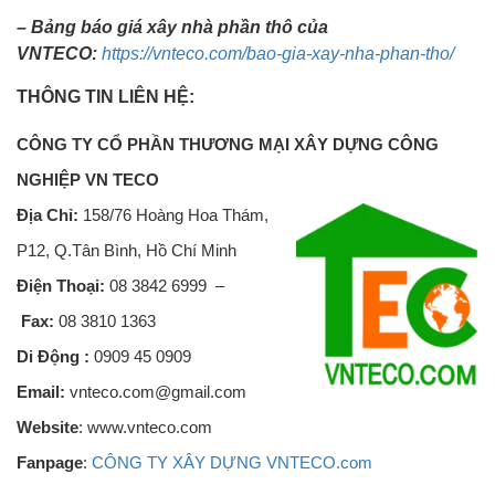
– Bảng báo giá xây nhà phần thô của
VNTECO:
https://vnteco.com/bao-gia-xay-nha-phan-tho/
THÔNG TIN LIÊN HỆ:
CÔNG TY CỔ PHẦN THƯƠNG MẠI XÂY DỰNG CÔNG
NGHIỆP V
N TECO
Địa Chỉ:
158/76 Hoàng Hoa Thám,
P12, Q.Tân Bình, Hồ Chí Minh
Điện Thoại:
08 3842 6999 –
Fax:
08 3810 1363
Di Động :
0909 45 0909
Email:
vnteco.com@gmail.com
Website
: www.vnteco.com
Fanpage
:
CÔNG TY XÂY DỰNG VNTECO.com