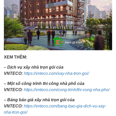
XEM THÊM:
– Dịch vụ xây nhà trọn gói của
VNTECO:
https://vnteco.com/xay-nha-tron-goi/
– Một số công trình thi công nhà phố của
VNTECO:
https://vnteco.com/cong-trinh/thi-cong-nha-pho/
– Bảng báo giá xây nhà trọn gói của
VNTECO:
https://vnteco.com/bang-bao-gia-dich-vu-xay-
nha-tron-goi/